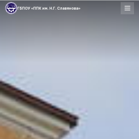
ГБПОУ «ППК им. Н.Г. Славянова»