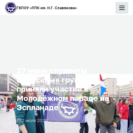
ГБПОУ «ППК им. Н.Г. Славянова»
27 июня студенты
выпускных групп
приняли участие в
Молодёжном параде на
Эспланаде
2 июля 2026