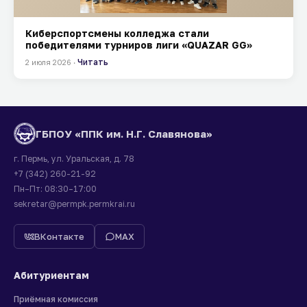
Киберспортсмены колледжа стали
победителями турниров лиги «QUAZAR GG»
Читать
2 июля 2026 ·
ГБПОУ «ППК им. Н.Г. Славянова»
г. Пермь, ул. Уральская, д. 78
+7 (342) 260-21-92
Пн–Пт: 08:30–17:00
sekretar@permpk.permkrai.ru
ВКонтакте
MAX
Абитуриентам
Приёмная комиссия